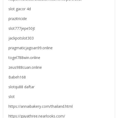
slot gacor 4d
prazitricide
slot777jepe50jt
jackpotslot303
pragmaticjagoan99.online
togel788win.online
zeus988cuan.online
Babeh168
slotqu88 daftar
slot
https://annaibakery.com/thailand.html
https://gayathree.nearlooks.com/