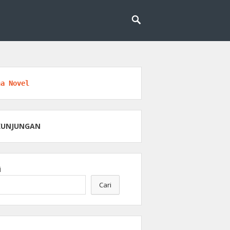
engobatan dan kesehatan.
an Medis
na Novel
KUNJUNGAN
i
Cari