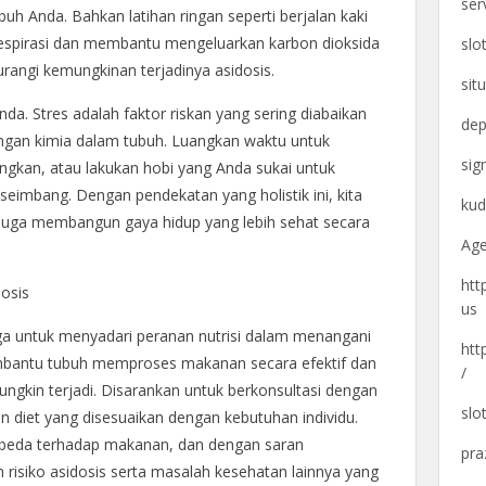
ser
 Anda. Bahkan latihan ringan seperti berjalan kaki
espirasi dan membantu mengeluarkan karbon dioksida
slo
urangi kemungkinan terjadinya asidosis.
sit
da. Stres adalah faktor riskan yang sering diabaikan
dep
gan kimia dalam tubuh. Luangkan waktu untuk
si
ngkan, atau lakukan hobi yang Anda sukai untuk
seimbang. Dengan pendekatan yang holistik ini, kita
kud
 juga membangun gaya hidup yang lebih sehat secara
Age
htt
osis
us
juga untuk menyadari peranan nutrisi dalam menangani
htt
embantu tubuh memproses makanan secara efektif dan
/
gkin terjadi. Disarankan untuk berkonsultasi dengan
slo
an diet yang disesuaikan dengan kebutuhan individu.
erbeda terhadap makanan, dan dengan saran
pra
risiko asidosis serta masalah kesehatan lainnya yang