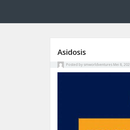
Smworldventures membahas dasar kimia farmasi 
Smworldventures: M
Asidosis
Posted by
smworldventures
Mei 8, 20