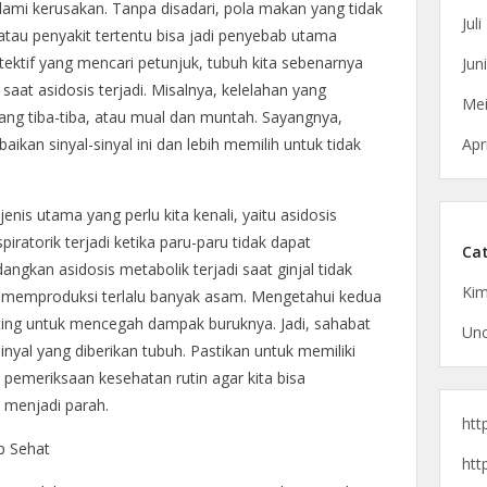
lami kerusakan. Tanpa disadari, pola makan yang tidak
Jul
atau penyakit tertentu bisa jadi penyebab utama
etektif yang mencari petunjuk, tubuh kita sebenarnya
Jun
aat asidosis terjadi. Misalnya, kelelahan yang
Mei
ang tiba-tiba, atau mual dan muntah. Sayangnya,
Apr
aikan sinyal-sinyal ini dan lebih memilih untuk tidak
enis utama yang perlu kita kenali, yaitu asidosis
piratorik terjadi ketika paru-paru tidak dapat
Cat
gkan asidosis metabolik terjadi saat ginjal tidak
Kim
 memproduksi terlalu banyak asam. Mengetahui kedua
nting untuk mencegah dampak buruknya. Jadi, sahabat
Unc
inyal yang diberikan tubuh. Pastikan untuk memiliki
pemeriksaan kesehatan rutin agar kita bisa
m menjadi parah.
htt
p Sehat
htt