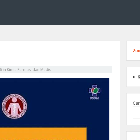
dan medis, termasuk struktur obat, reaksi kimia, serta peran kimia dalam p
engenal Dasar Kimia Farmasi d
Zo
26
in
Kimia Farmasi dan Medis
Car