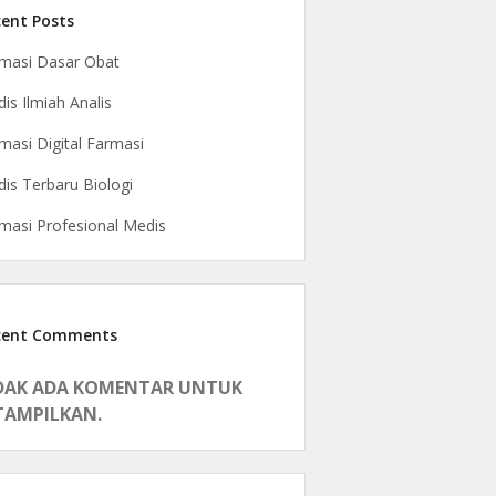
ent Posts
masi Dasar Obat
is Ilmiah Analis
masi Digital Farmasi
is Terbaru Biologi
masi Profesional Medis
cent Comments
DAK ADA KOMENTAR UNTUK
TAMPILKAN.