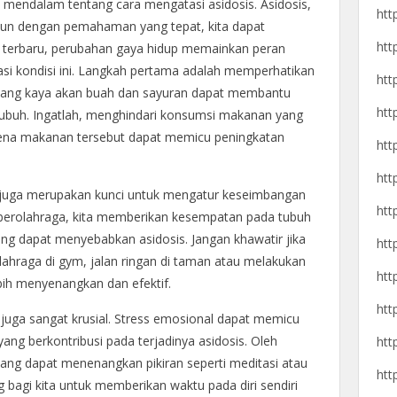
si mendalam tentang cara mengatasi asidosis. Asidosis,
htt
un dengan pemahaman yang tepat, kita dapat
htt
n terbaru, perubahan gaya hidup memainkan peran
i kondisi ini. Langkah pertama adalah memperhatikan
htt
ang kaya akan buah dan sayuran dapat membantu
htt
buh. Ingatlah, menghindari konsumsi makanan yang
arena makanan tersebut dapat memicu peningkatan
htt
htt
in juga merupakan kunci untuk mengatur keseimbangan
htt
berolahraga, kita memberikan kesempatan pada tubuh
g dapat menyebabkan asidosis. Jangan khawatir jika
htt
lahraga di gym, jalan ringan di taman atau melakukan
htt
ebih menyenangkan dan efektif.
htt
 juga sangat krusial. Stress emosional dapat memicu
ng berkontribusi pada terjadinya asidosis. Oleh
htt
 yang dapat menenangkan pikiran seperti meditasi atau
htt
 bagi kita untuk memberikan waktu pada diri sendiri