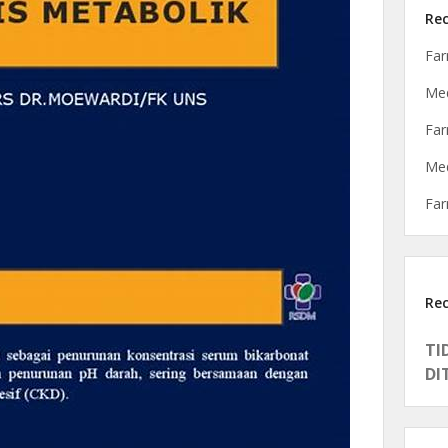
Rec
Far
Med
Far
Med
Far
Re
TI
DI