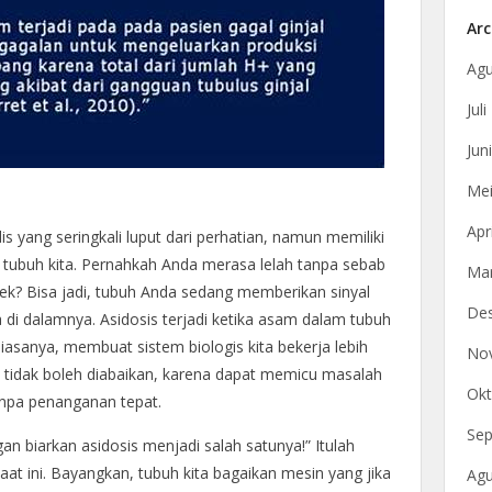
Arc
Agu
Jul
Jun
Mei
Apr
is yang seringkali luput dari perhatian, namun memiliki
 tubuh kita. Pernahkah Anda merasa lelah tanpa sebab
Mar
k? Bisa jadi, tubuh Anda sedang memberikan sinyal
De
i dalamnya. Asidosis terjadi ketika asam dalam tubuh
biasanya, membuat sistem biologis kita bekerja lebih
No
ni tidak boleh diabaikan, karena dapat memicu masalah
Okt
tanpa penanganan tepat.
Sep
an biarkan asidosis menjadi salah satunya!” Itulah
at ini. Bayangkan, tubuh kita bagaikan mesin yang jika
Agu