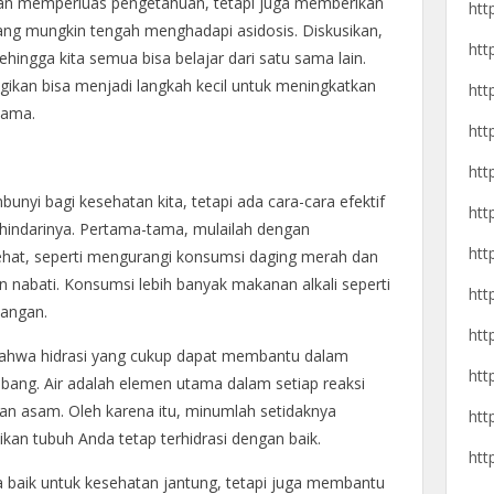
akan memperluas pengetahuan, tetapi juga memberikan
htt
ng mungkin tengah menghadapi asidosis. Diskusikan,
htt
ingga kita semua bisa belajar dari satu sama lain.
bagikan bisa menjadi langkah kecil untuk meningkatkan
htt
sama.
htt
htt
unyi bagi kesehatan kita, tetapi ada cara-cara efektif
htt
hindarinya. Pertama-tama, mulailah dengan
htt
hat, seperti mengurangi konsumsi daging merah dan
 nabati. Konsumsi lebih banyak makanan alkali seperti
htt
cangan.
htt
bahwa hidrasi yang cukup dapat membantu dalam
htt
ang. Air adalah elemen utama dalam setiap reaksi
lan asam. Oleh karena itu, minumlah setidaknya
htt
ikan tubuh Anda tetap terhidrasi dengan baik.
htt
a baik untuk kesehatan jantung, tetapi juga membantu