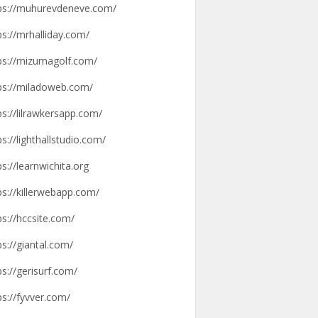
ps://muhurevdeneve.com/
ps://mrhalliday.com/
ps://mizumagolf.com/
ps://miladoweb.com/
ps://lilrawkersapp.com/
ps://lighthallstudio.com/
ps://learnwichita.org
ps://killerwebapp.com/
ps://hccsite.com/
ps://giantal.com/
ps://gerisurf.com/
ps://fyvver.com/