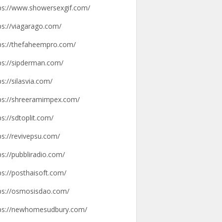
ps://www.showersexgif.com/
ps://viagarago.com/
ps://thefaheempro.com/
ps://sipderman.com/
ps://silasvia.com/
ps://shreeramimpex.com/
ps://sdtoplit.com/
ps://revivepsu.com/
ps://pubbliradio.com/
ps://posthaisoft.com/
ps://osmosisdao.com/
ps://newhomesudbury.com/