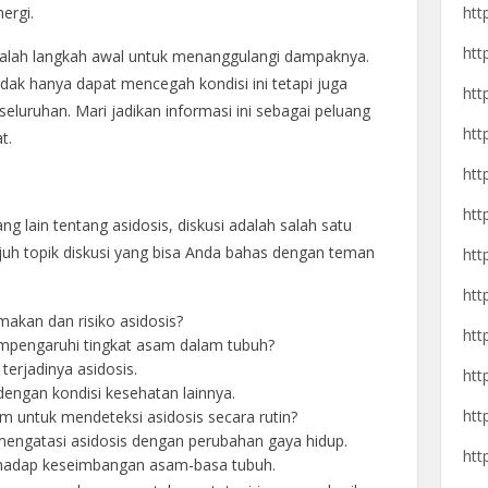
htt
ergi.
htt
alah langkah awal untuk menanggulangi dampaknya.
dak hanya dapat mencegah kondisi ini tetapi juga
htt
eluruhan. Mari jadikan informasi ini sebagai peluang
htt
t.
htt
htt
g lain tentang asidosis, diskusi adalah salah satu
ujuh topik diskusi yang bisa Anda bahas dengan teman
htt
htt
akan dan risiko asidosis?
htt
empengaruhi tingkat asam dalam tubuh?
erjadinya asidosis.
htt
engan kondisi kesehatan lainnya.
htt
m untuk mendeteksi asidosis secara rutin?
 mengatasi asidosis dengan perubahan gaya hidup.
htt
rhadap keseimbangan asam-basa tubuh.