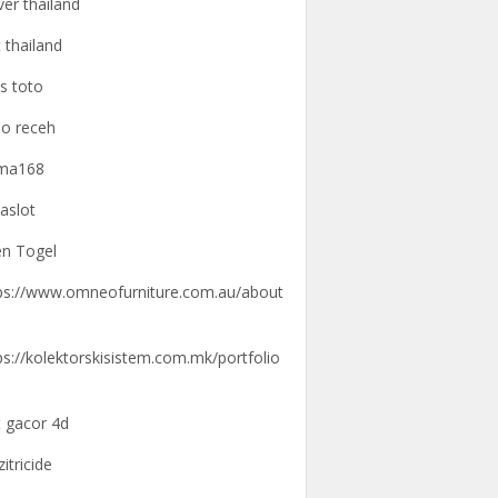
ver thailand
t thailand
us toto
o receh
gma168
aslot
n Togel
ps://www.omneofurniture.com.au/about
ps://kolektorskisistem.com.mk/portfolio
t gacor 4d
zitricide