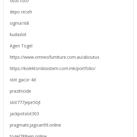
situs toto
depo receh
sigma168
kudaslot
Agen Togel
https://www.omneofurniture.com.au/aboutus
https://kolektorskisistem.com.mk/portfolio/
slot gacor 4d
prazitricide
slot777jepe50jt
jackpotslot303
pragmaticjagoan99.online
togel788win.online