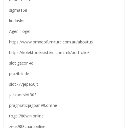
sigma168
kudaslot
Agen Togel
https://www.omneofurniture.com.au/aboutus
https://kolektorskisistem.com.mk/portfolio/
slot gacor 4d
prazitricide
slot777jepe50jt
jackpotslot303
pragmaticjagoan99.online
togel788win.online
zeus988cuan.online