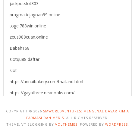
jackpotslot303
pragmaticjagoan99.online
togel788win.online
zeus988cuan.online
Babeh168
slotqu88 daftar
slot
https://annaibakery.com/thailand.html
https://gayathree.nearlooks.com/
COPYRIGHT © 2026
SMWORLDVENTURES: MENGENAL DASAR KIMIA
FARMASI DAN MEDIS
. ALL RIGHTS RESERVED.
THEME: VT BLOGGING BY
VOLTHEMES
. POWERED BY
WORDPRESS
.