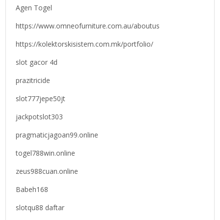
Agen Togel
https://www.omneofurniture.com.au/aboutus
https://kolektorskisistem.com.mk/portfolio/
slot gacor 4d
prazitricide
slot777jepe50jt
jackpotslot303
pragmaticjagoan99.online
togel788win.online
zeus988cuan.online
Babeh168
slotqu88 daftar