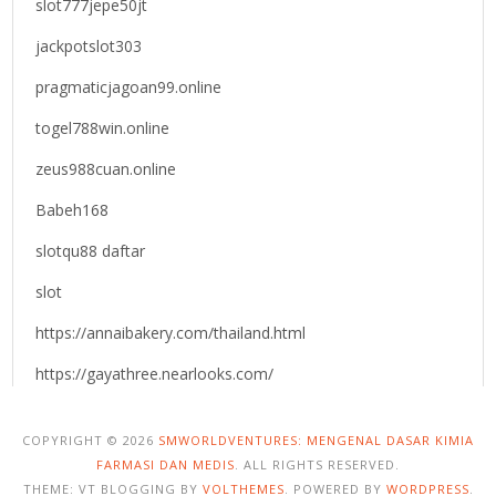
slot777jepe50jt
jackpotslot303
pragmaticjagoan99.online
togel788win.online
zeus988cuan.online
Babeh168
slotqu88 daftar
slot
https://annaibakery.com/thailand.html
https://gayathree.nearlooks.com/
COPYRIGHT © 2026
SMWORLDVENTURES: MENGENAL DASAR KIMIA
FARMASI DAN MEDIS
. ALL RIGHTS RESERVED.
THEME: VT BLOGGING BY
VOLTHEMES
. POWERED BY
WORDPRESS
.