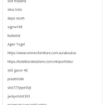
slot thailand
situs toto
depo receh
sigma168
kudaslot
Agen Togel
https://www.omneofurniture.com.au/aboutus
https://kolektorskisistem.com.mk/portfolio/
slot gacor 4d
prazitricide
slot777jepe50jt
jackpotslot303
pragmaticjagoan99.online