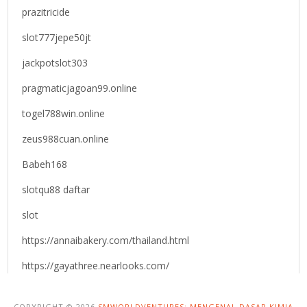
prazitricide
slot777jepe50jt
jackpotslot303
pragmaticjagoan99.online
togel788win.online
zeus988cuan.online
Babeh168
slotqu88 daftar
slot
https://annaibakery.com/thailand.html
https://gayathree.nearlooks.com/
COPYRIGHT © 2026
SMWORLDVENTURES: MENGENAL DASAR KIMIA