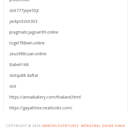
slot777jepe50jt
jackpotslot303
pragmaticjagoan99.online
togel788win.online
zeus988cuan.online
Babeh168
slotqu88 daftar
slot
https://annaibakery.com/thailand.html
https://gayathree.nearlooks.com/
COPYRIGHT © 2026
SMWORLDVENTURES: MENGENAL DASAR KIMIA