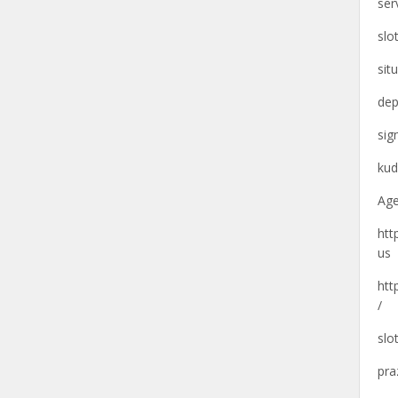
ser
slo
sit
dep
si
kud
Age
htt
us
htt
/
slo
pra