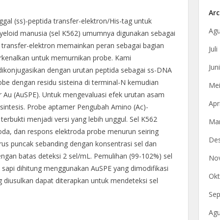
Arc
l (ss)-peptida transfer-elektron/His-tag untuk
Agu
myeloid manusia (sel K562) umumnya digunakan sebagai
a transfer-elektron memainkan peran sebagai bagian
Jul
erkenalkan untuk memurnikan probe. Kami
Jun
konjugasikan dengan urutan peptida sebagai ss-DNA
robe dengan residu sisteina di terminal-N kemudian
Mei
yar Au (AuSPE). Untuk mengevaluasi efek urutan asam
Apr
isintesis. Probe aptamer Pengubah Amino (Ac)-
bukti menjadi versi yang lebih unggul. Sel K562
Mar
oda, dan respons elektroda probe menurun seiring
De
Arus puncak sebanding dengan konsentrasi sel dan
engan batas deteksi 2 sel/mL. Pemulihan (99-102%) sel
No
sapi dihitung menggunakan AuSPE yang dimodifikasi
Okt
 diusulkan dapat diterapkan untuk mendeteksi sel
Sep
Agu