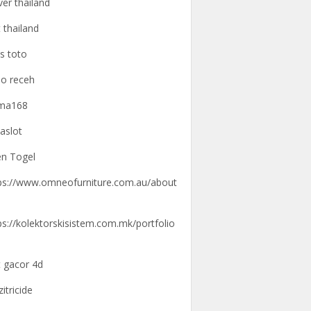
ver thailand
t thailand
us toto
o receh
gma168
aslot
n Togel
ps://www.omneofurniture.com.au/about
ps://kolektorskisistem.com.mk/portfolio
t gacor 4d
zitricide