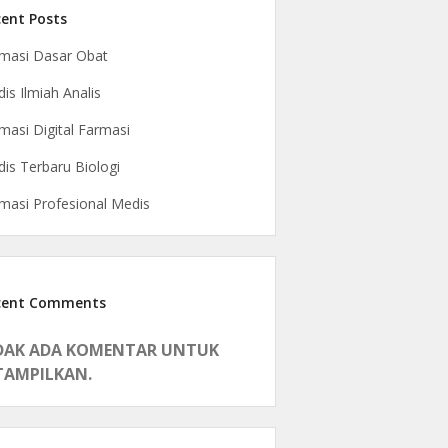
ent Posts
masi Dasar Obat
is Ilmiah Analis
masi Digital Farmasi
is Terbaru Biologi
masi Profesional Medis
cent Comments
DAK ADA KOMENTAR UNTUK
TAMPILKAN.