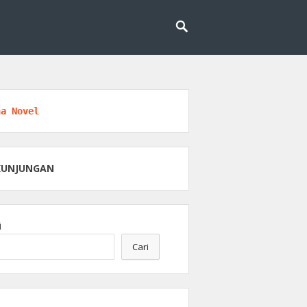
engobatan dan kesehatan.
an Medis
na Novel
KUNJUNGAN
i
Cari