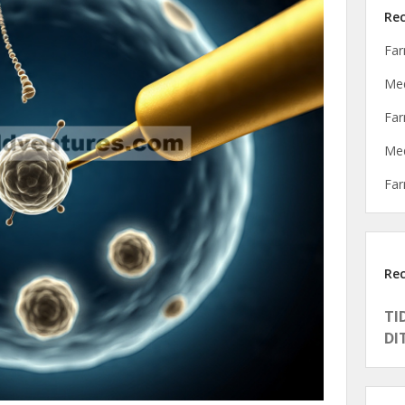
Rec
Far
Med
Far
Med
Far
Re
TI
DI