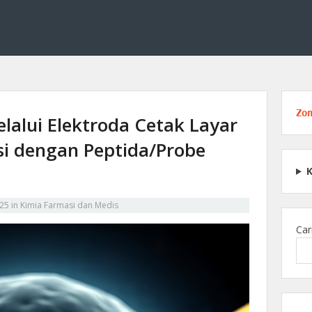
dan medis, termasuk struktur obat, reaksi kimia, serta peran kimia dalam p
engenal Dasar Kimia Farmasi d
Zo
lalui Elektroda Cetak Layar
si dengan Peptida/Probe
025
in
Kimia Farmasi dan Medis
Car