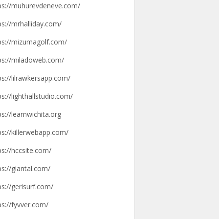
ps://muhurevdeneve.com/
ps://mrhalliday.com/
ps://mizumagolf.com/
ps://miladoweb.com/
ps://lilrawkersapp.com/
ps://lighthallstudio.com/
ps://learnwichita.org
ps://killerwebapp.com/
ps://hccsite.com/
ps://giantal.com/
ps://gerisurf.com/
ps://fyvver.com/