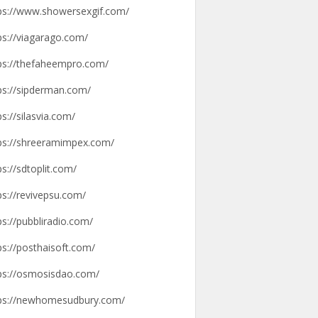
ps://www.showersexgif.com/
ps://viagarago.com/
ps://thefaheempro.com/
ps://sipderman.com/
ps://silasvia.com/
ps://shreeramimpex.com/
ps://sdtoplit.com/
ps://revivepsu.com/
ps://pubbliradio.com/
ps://posthaisoft.com/
ps://osmosisdao.com/
ps://newhomesudbury.com/