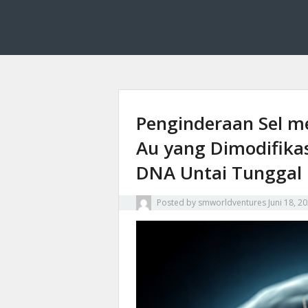
Smworldventures membahas dasar kimia farmasi 
Smworldventures: M
Penginderaan Sel me
Au yang Dimodifika
DNA Untai Tunggal
Posted by
smworldventures
Juni 18, 2