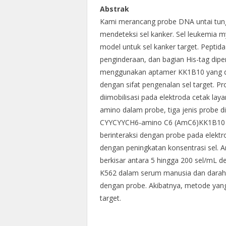
Abstrak
Kami merancang probe DNA untai tungga
mendeteksi sel kanker. Sel leukemia 
model untuk sel kanker target. Peptid
penginderaan, dan bagian His-tag dip
menggunakan aptamer KK1B10 yang di
dengan sifat pengenalan sel target. P
diimobilisasi pada elektroda cetak la
amino dalam probe, tiga jenis probe d
CYYCYYCH6-amino C6 (AmC6)KK1B10 ter
berinteraksi dengan probe pada elektr
dengan peningkatan konsentrasi sel. 
berkisar antara 5 hingga 200 sel/mL d
K562 dalam serum manusia dan darah 
dengan probe. Akibatnya, metode yang
target.