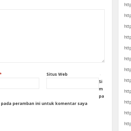
htt
htt
htt
htt
htt
htt
htt
*
Situs Web
htt
Si
m
htt
pa
htt
a pada peramban ini untuk komentar saya
htt
htt