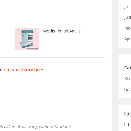
Jul
Jun
Mei
Medis Ilmiah Analis
Apr
Cat
r:
smworldventures
Kim
Unc
htt
htt
ikasikan.
Ruas yang wajib ditandai
*