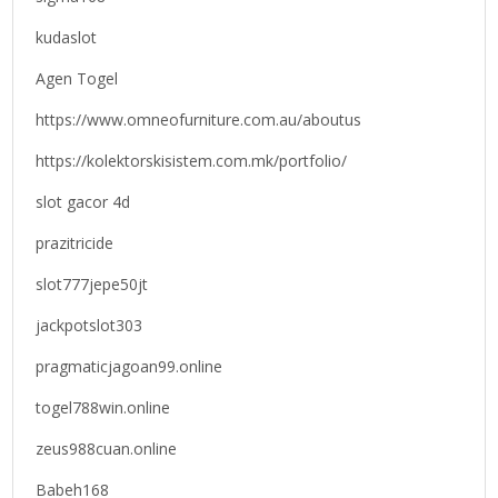
kudaslot
Agen Togel
https://www.omneofurniture.com.au/aboutus
https://kolektorskisistem.com.mk/portfolio/
slot gacor 4d
prazitricide
slot777jepe50jt
jackpotslot303
pragmaticjagoan99.online
togel788win.online
zeus988cuan.online
Babeh168