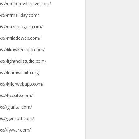
ps://muhurevdeneve.com/
ps://mrhalliday.com/
ps://mizumagolf.com/
ps://miladoweb.com/
ps://lilrawkersapp.com/
ps://lighthallstudio.com/
ps://learnwichita.org
ps://killerwebapp.com/
ps://hccsite.com/
ps://giantal.com/
ps://gerisurf.com/
ps://fyvver.com/