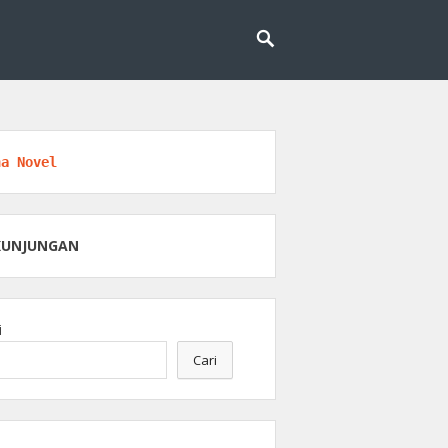
engobatan dan kesehatan.
an Medis
na Novel
KUNJUNGAN
i
Cari