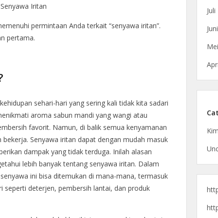
 Senyawa Iritan
Jul
menuhi permintaan Anda terkait “senyawa iritan”.
Jun
an pertama.
Mei
Apr
?
hidupan sehari-hari yang sering kali tidak kita sadari
Cat
menikmati aroma sabun mandi yang wangi atau
mbersih favorit. Namun, di balik semua kenyamanan
Kim
m bekerja. Senyawa iritan dapat dengan mudah masuk
Unc
erikan dampak yang tidak terduga. Inilah alasan
etahui lebih banyak tentang senyawa iritan. Dalam
 senyawa ini bisa ditemukan di mana-mana, termasuk
 seperti deterjen, pembersih lantai, dan produk
htt
htt