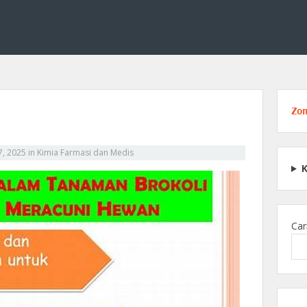
dan medis, termasuk struktur obat, reaksi kimia, serta peran kimia dalam p
engenal Dasar Kimia Farmasi d
Zo
7, 2025
in
Kimia Farmasi dan Medis
Car