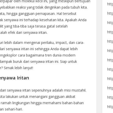
 terpapar oleh molekul kecil ini, yang meskipun bertujuan
htt
bkan reaksi yang tidak diinginkan pada tubuh kita.
htt
 mata, hingga gangguan pernapasan. Hal tersebut
 senyawa ini terhadap kesehatan kita. Apakah Anda
htt
t yang tiba-tiba saja terasa gatal setelah
htt
lah efek dari senyawa iritan.
htt
suri lebih dalam mengenai perilaku, impact, dan cara-
ari senyawa iritan ini sehingga Anda dapat lebih
htt
mengeksplor cara bagaimana tren dunia modern
htt
mpak buruk dari senyawa iritan ini. Siap untuk
 Simak lebih lanjut!
htt
nyawa Iritan
htt
htt
dari senyawa iritan sepenuhnya adalah misi mustahil.
kita lakukan untuk menangani gangguan akibat
htt
duk ramah lingkungan hingga memahami bahan-bahan
htt
n sehari-hari.