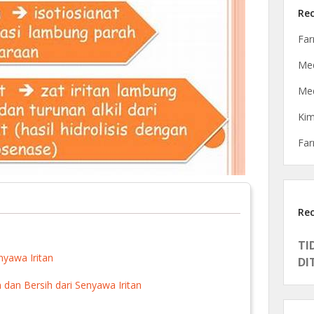
Rec
Far
Med
Med
Ki
Fa
Re
TI
yawa Iritan
DI
an Bersih dari Senyawa Iritan