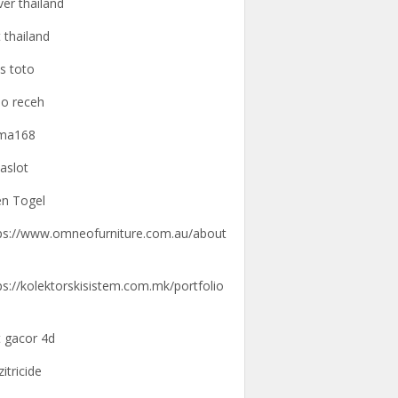
ver thailand
t thailand
us toto
o receh
gma168
aslot
n Togel
ps://www.omneofurniture.com.au/about
ps://kolektorskisistem.com.mk/portfolio
t gacor 4d
zitricide