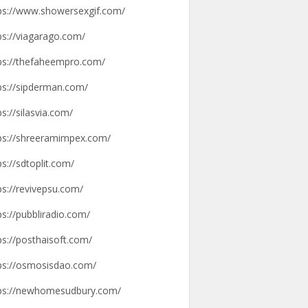
ps://www.showersexgif.com/
ps://viagarago.com/
ps://thefaheempro.com/
ps://sipderman.com/
ps://silasvia.com/
ps://shreeramimpex.com/
ps://sdtoplit.com/
ps://revivepsu.com/
ps://pubbliradio.com/
ps://posthaisoft.com/
ps://osmosisdao.com/
ps://newhomesudbury.com/