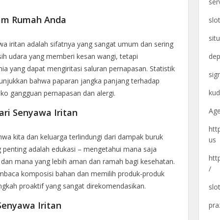
ser
lam Rumah Anda
slo
sit
wa iritan adalah sifatnya yang sangat umum dan sering
rsih udara yang memberi kesan wangi, tetapi
dep
 yang dapat mengiritasi saluran pernapasan. Statistik
si
unjukkan bahwa paparan jangka panjang terhadap
kud
iko gangguan pernapasan dan alergi.
Age
ari Senyawa Iritan
htt
a kita dan keluarga terlindungi dari dampak buruk
us
 penting adalah edukasi – mengetahui mana saja
htt
dan mana yang lebih aman dan ramah bagi kesehatan.
/
membaca komposisi bahan dan memilih produk-produk
angkah proaktif yang sangat direkomendasikan.
slo
Senyawa Iritan
pra