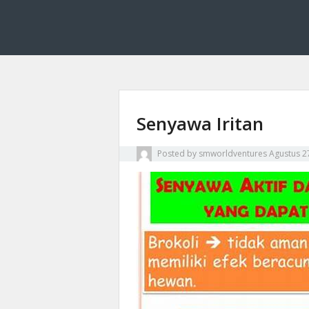
Smworldventures membahas dasar kimia farmasi 
Smworldventures: M
Senyawa Iritan
Posted by
smworldventures
Agustus 2