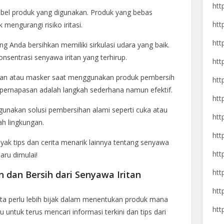
htt
 label produk yang digunakan. Produk yang bebas
htt
 mengurangi risiko iritasi.
htt
ang Anda bersihkan memiliki sirkulasi udara yang baik.
sentrasi senyawa iritan yang terhirup.
htt
angan atau masker saat menggunakan produk pembersih
htt
m pernapasan adalah langkah sederhana namun efektif.
htt
unakan solusi pembersihan alami seperti cuka atau
htt
h lingkungan.
htt
yak tips dan cerita menarik lainnya tentang senyawa
htt
baru dimulai!
htt
dan Bersih dari Senyawa Iritan
htt
kita perlu lebih bijak dalam menentukan produk mana
htt
untuk terus mencari informasi terkini dan tips dari