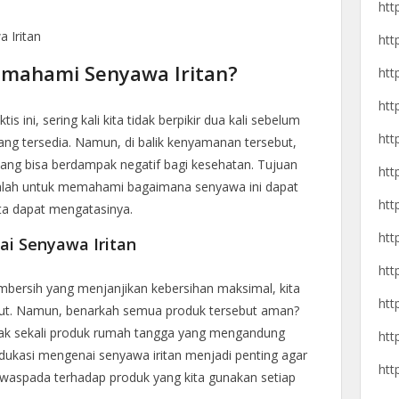
htt
 Iritan
htt
emahami Senyawa Iritan?
htt
htt
 ini, sering kali kita tidak berpikir dua kali sebelum
htt
g tersedia. Namun, di balik kenyamanan tersebut,
ang bisa berdampak negatif bagi kesehatan. Tujuan
htt
alah untuk memahami bagaimana senyawa ini dapat
htt
ta dapat mengatasinya.
htt
i Senyawa Iritan
htt
pembersih yang menjanjikan kebersihan maksimal, kita
htt
sebut. Namun, benarkah semua produk tersebut aman?
nyak sekali produk rumah tangga yang mengandung
htt
Edukasi mengenai senyawa iritan menjadi penting agar
htt
n waspada terhadap produk yang kita gunakan setiap