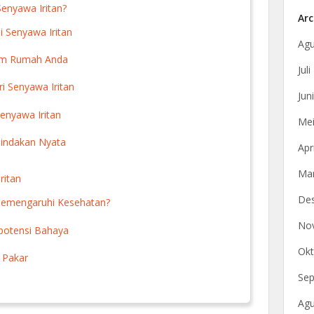
enyawa Iritan?
Arc
 Senyawa Iritan
Agu
am Rumah Anda
Jul
i Senyawa Iritan
Jun
enyawa Iritan
Mei
indakan Nyata
Apr
Mar
ritan
De
Memengaruhi Kesehatan?
No
potensi Bahaya
Okt
 Pakar
Sep
Agu