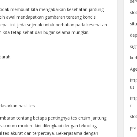
ser
 tidak membuat kita mengabaikan kesehatan jantung.
slo
lebih awal mendapatkan gambaran tentang kondisi
sit
cepat ini, jeda sejenak untuk perhatian pada kesehatan
n kita tetap sehat dan bugar selama mungkin.
dep
si
darah.
kud
Age
htt
us
htt
/
asarkan hasil tes.
slo
ambaran tentang betapa pentingnya tes enzim jantung
atorium modern kini dilengkapi dengan teknologi
pra
l tes akurat dan terpercaya. Bekerjasama dengan