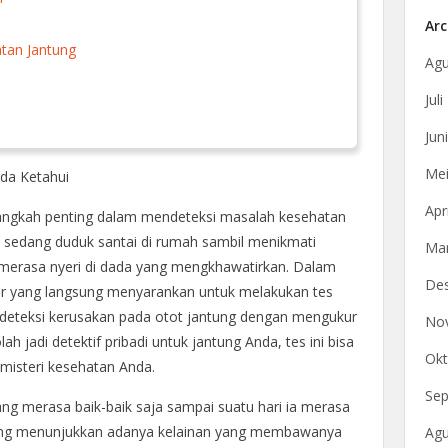
Arc
atan Jantung
Agu
Jul
Jun
Mei
da Ketahui
Apr
langkah penting dalam mendeteksi masalah kesehatan
a sedang duduk santai di rumah sambil menikmati
Mar
da merasa nyeri di dada yang mengkhawatirkan. Dalam
De
er yang langsung menyarankan untuk melakukan tes
deteksi kerusakan pada otot jantung dengan mengukur
No
h jadi detektif pribadi untuk jantung Anda, tes ini bisa
Okt
misteri kesehatan Anda.
Sep
ang merasa baik-baik saja sampai suatu hari ia merasa
tung menunjukkan adanya kelainan yang membawanya
Agu