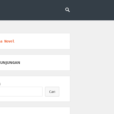
engobatan dan kesehatan.
an Medis
na Novel
KUNJUNGAN
i
Cari