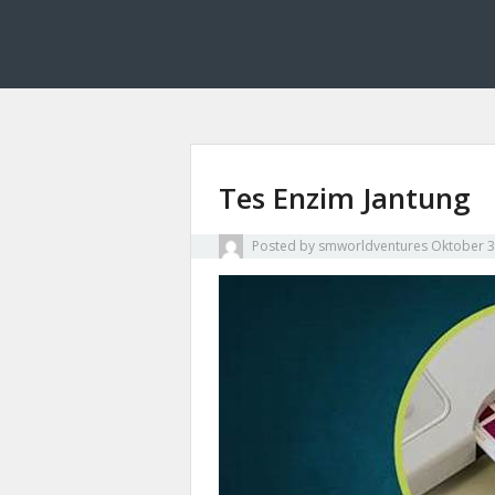
Smworldventures membahas dasar kimia farmasi 
Smworldventures: M
Tes Enzim Jantung
Posted by
smworldventures
Oktober 3