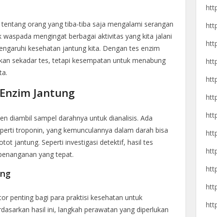
htt
 tentang orang yang tiba-tiba saja mengalami serangan
htt
 waspada mengingat berbagai aktivitas yang kita jalani
htt
ngaruhi kesehatan jantung kita. Dengan tes enzim
 bukan sekadar tes, tetapi kesempatan untuk menabung
htt
ta.
htt
Enzim Jantung
htt
htt
en diambil sampel darahnya untuk dianalisis. Ada
eperti troponin, yang kemunculannya dalam darah bisa
htt
 jantung. Seperti investigasi detektif, hasil tes
htt
enanganan yang tepat.
htt
ung
htt
tor penting bagi para praktisi kesehatan untuk
htt
asarkan hasil ini, langkah perawatan yang diperlukan