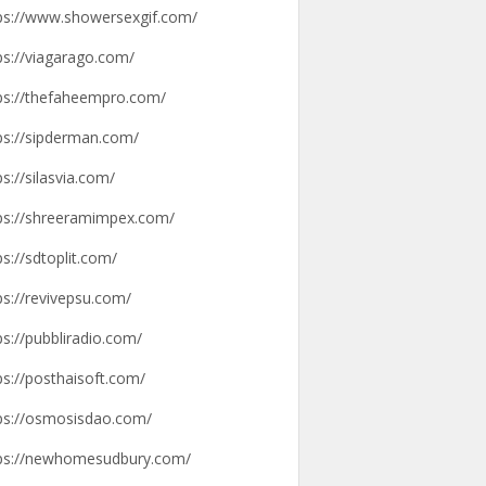
ps://www.showersexgif.com/
ps://viagarago.com/
ps://thefaheempro.com/
ps://sipderman.com/
ps://silasvia.com/
ps://shreeramimpex.com/
ps://sdtoplit.com/
ps://revivepsu.com/
ps://pubbliradio.com/
ps://posthaisoft.com/
ps://osmosisdao.com/
ps://newhomesudbury.com/