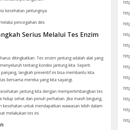
htt
si kesehatan jantungnya.
htt
melalui pencegahan dini.
htt
ngkah Serius Melalui Tes Enzim
htt
htt
htt
arus ditingkatkan. Tes enzim jantung adalah alat yang
enyeluruh tentang kondisi jantung kita. Seperti
htt
panjang, langkah preventif ini bisa membantu kita
htt
itas bersama mereka yang kita sayangi.
htt
an kesehatan jantung kita dengan mempertimbangkan tes
a hidup sehat dan penuh perhatian. Jika masih bingung,
htt
an kesehatan untuk mendapatkan wawasan lebih dalam
htt
t melakukan tes ini.
htt
en