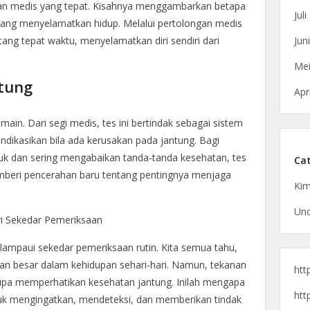
n medis yang tepat. Kisahnya menggambarkan betapa
Jul
f yang menyelamatkan hidup. Melalui pertolongan medis
Jun
atang tepat waktu, menyelamatkan diri sendiri dari
Mei
tung
Apr
ain. Dari segi medis, tes ini bertindak sebagai sistem
indikasikan bila ada kerusakan pada jantung. Bagi
uk dan sering mengabaikan tanda-tanda kesehatan, tes
Cat
beri pencerahan baru tentang pentingnya menjaga
Kim
Unc
ri Sekedar Pemeriksaan
lampaui sekedar pemeriksaan rutin. Kita semua tahu,
ran besar dalam kehidupan sehari-hari. Namun, tekanan
htt
upa memperhatikan kesehatan jantung. Inilah mengapa
htt
uk mengingatkan, mendeteksi, dan memberikan tindak