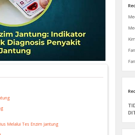
Rec
Med
Med
Ki
Fa
Far
Re
ntung
TI
ng
DI
us Melalui Tes Enzim Jantung
n