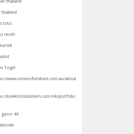
ver thailand
t thailand
us toto
o receh
gma168
aslot
n Togel
ps://www.omneofurniture.com.au/about
ps://kolektorskisistem.com.mk/portfolio
t gacor 4d
zitricide