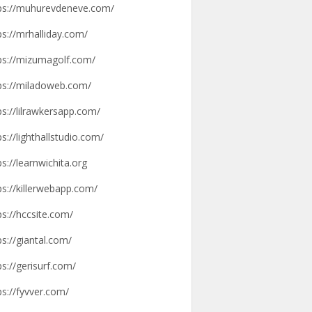
ps://muhurevdeneve.com/
ps://mrhalliday.com/
ps://mizumagolf.com/
ps://miladoweb.com/
ps://lilrawkersapp.com/
ps://lighthallstudio.com/
ps://learnwichita.org
ps://killerwebapp.com/
ps://hccsite.com/
ps://giantal.com/
ps://gerisurf.com/
ps://fyvver.com/