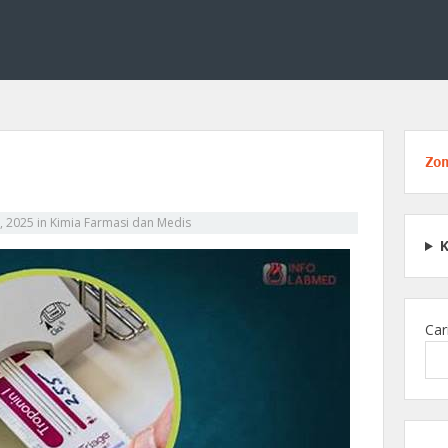
dan medis, termasuk struktur obat, reaksi kimia, serta peran kimia dalam p
engenal Dasar Kimia Farmasi d
Zo
, 2025
in
Kimia Farmasi dan Medis
Car