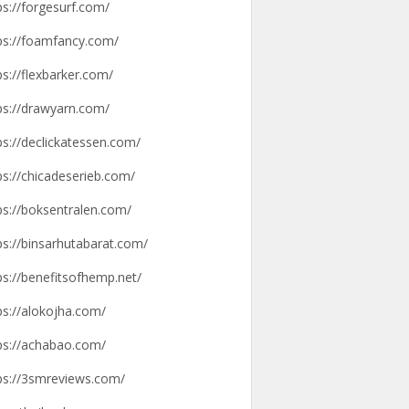
ps://forgesurf.com/
ps://foamfancy.com/
ps://flexbarker.com/
ps://drawyarn.com/
ps://declickatessen.com/
ps://chicadeserieb.com/
ps://boksentralen.com/
ps://binsarhutabarat.com/
ps://benefitsofhemp.net/
ps://alokojha.com/
ps://achabao.com/
ps://3smreviews.com/