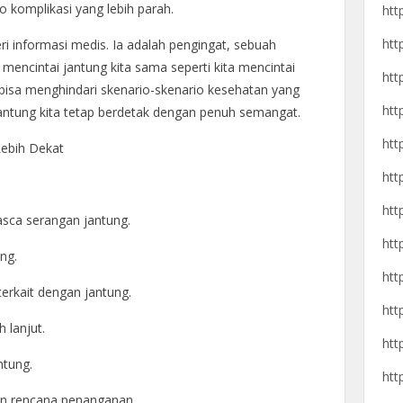
o komplikasi yang lebih parah.
htt
htt
i informasi medis. Ia adalah pengingat, sebuah
 mencintai jantung kita sama seperti kita mencintai
htt
 bisa menghindari skenario-skenario kesehatan yang
htt
ntung kita tetap berdetak dengan penuh semangat.
htt
Lebih Dekat
htt
htt
sca serangan jantung.
htt
ng.
htt
terkait dengan jantung.
htt
 lanjut.
htt
ntung.
htt
n rencana penanganan.