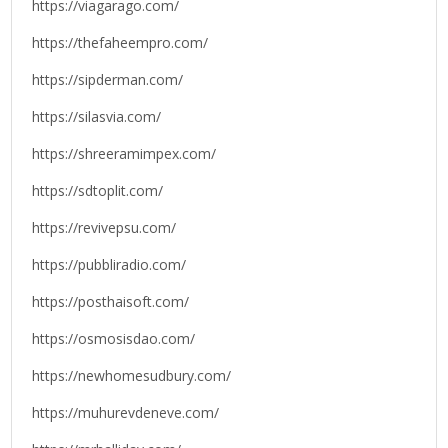
https://viagarago.com/
https://thefaheempro.com/
https://sipderman.com/
https://silasvia.com/
https://shreeramimpex.com/
https://sdtoplit.com/
https://revivepsu.com/
https://pubbliradio.com/
https://posthaisoft.com/
https://osmosisdao.com/
https://newhomesudbury.com/
https://muhurevdeneve.com/