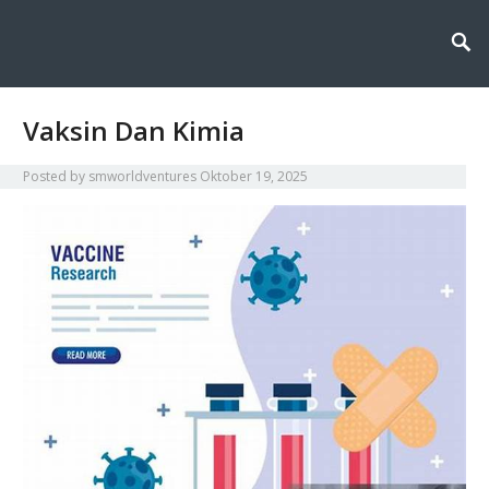
Smworldventures membahas dasar kimia farmasi dan medis, termasuk
Smworldventures: Mengenal
struktur obat, reaksi kimia, serta peran kimia dalam pengobatan dan
kesehatan.
Dasar Kimia Farmasi dan
Medis
Vaksin Dan Kimia
Posted by
smworldventures
Oktober 19, 2025