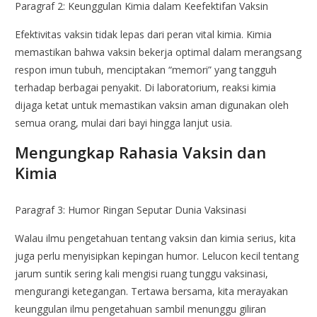
Paragraf 2: Keunggulan Kimia dalam Keefektifan Vaksin
Efektivitas vaksin tidak lepas dari peran vital kimia. Kimia
memastikan bahwa vaksin bekerja optimal dalam merangsang
respon imun tubuh, menciptakan “memori” yang tangguh
terhadap berbagai penyakit. Di laboratorium, reaksi kimia
dijaga ketat untuk memastikan vaksin aman digunakan oleh
semua orang, mulai dari bayi hingga lanjut usia.
Mengungkap Rahasia Vaksin dan
Kimia
Paragraf 3: Humor Ringan Seputar Dunia Vaksinasi
Walau ilmu pengetahuan tentang vaksin dan kimia serius, kita
juga perlu menyisipkan kepingan humor. Lelucon kecil tentang
jarum suntik sering kali mengisi ruang tunggu vaksinasi,
mengurangi ketegangan. Tertawa bersama, kita merayakan
keunggulan ilmu pengetahuan sambil menunggu giliran