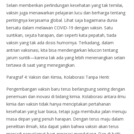
Selain memberikan perlindungan kesehatan yang tak ternilai,
vaksin juga menawarkan pelajaran lucu dan berharga tentang
pentingnya kerjasama global. Lihat saja bagaimana dunia
bersatu dalam melawan COVID-19 dengan vaksin. Satu
suntikan, sejuta harapan, dan seperti kata pepatah, tiada
vaksin yang tak ada dosis humornya. Terkadang, dalam
antrian vaksinasi, kita bisa mendengarkan lelucon tentang
jarum suntik—karena tak ada yang lebih menenangkan selain
tertawa di saat yang menegangkan.
Paragraf 4: Vaksin dan Kimia, Kolaborasi Tanpa Henti
Pengembangan vaksin baru terus berlangsung seiring dengan
penemuan dan inovasi di bidang kimia. Kolaborasi antara ilmu
kimia dan vaksin tidak hanya menciptakan pertahanan
kesehatan yang luar biasa, tetapi juga membuka jalan menuju
masa depan yang penuh harapan. Dengan terus maju dalam
penelitian ilmiah, kita dapat yakin bahwa vaksin akan terus
menjadi penyelamat bagi generasi mendatang. Dan di balik