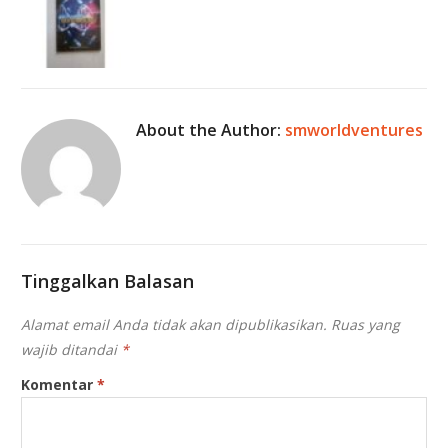
About the Author:
smworldventures
Tinggalkan Balasan
Alamat email Anda tidak akan dipublikasikan.
Ruas yang
wajib ditandai
*
Komentar
*