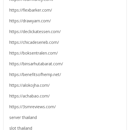
https://flexbarker.com/
https://drawyarn.com/
https://declickatessen.com/
https://chicadeserieb.com/
https://boksentralen.com/
https://binsarhutabarat.com/
https://benefitsofhemp.net/
https://alokojha.com/
https://achabao.com/
https://3smreviews.com/
server thailand
slot thailand